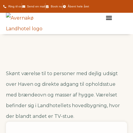
Ring til os
Send en mail
Book nu
Åbent hele året
Værelser & Booking
Transport til Avernakø
Ø-hop & Ø-ture
Skønt værelse til to personer med dejlig udsigt
over Haven og direkte adgang til opholdsstue
med brændeovn og masser af hygge. Værelset
befinder sig i Landhotellets hovedbygning, hvor
der blandt andet er TV-stue.