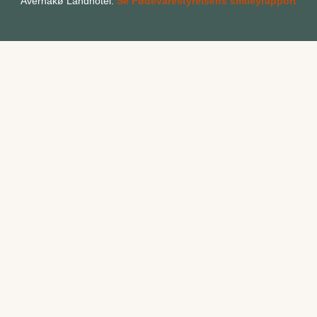
Avernakø Landhotel:
Se Fødevarestyrelsens smileyrapport